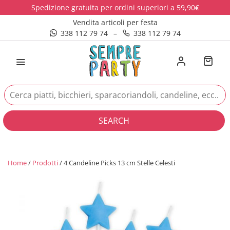
Spedizione gratuita per ordini superiori a 59,90€
Vendita articoli per festa
338 112 79 74
–
338 112 79 74
SEARCH
Home
/
Prodotti
/ 4 Candeline Picks 13 cm Stelle Celesti