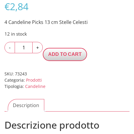
€
2,84
4 Candeline Picks 13 cm Stelle Celesti
12 in stock
4
-
+
Candeline
ADD TO CART
Picks
13
cm
SKU:
73243
Categoria:
Prodotti
Stelle
Tipologia:
Candeline
Celesti
quantity
Description
Descrizione prodotto