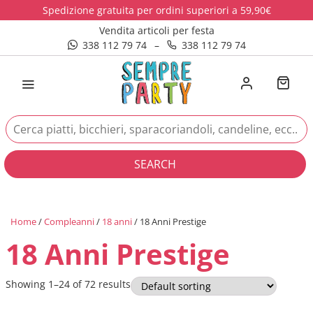
Spedizione gratuita per ordini superiori a 59,90€
Vendita articoli per festa
338 112 79 74
–
338 112 79 74
SEARCH
Home
/
Compleanni
/
18 anni
/ 18 Anni Prestige
18 Anni Prestige
Showing 1–24 of 72 results