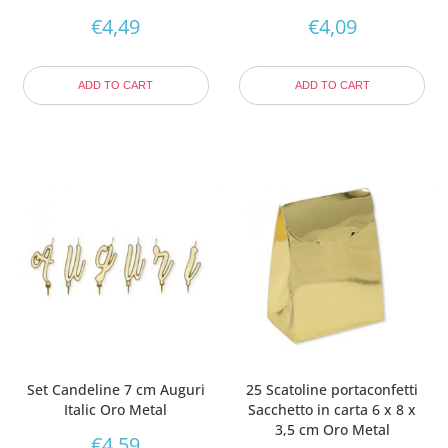
€
4,49
€
4,09
ADD TO CART
ADD TO CART
Set Candeline 7 cm Auguri
25 Scatoline portaconfetti
Italic Oro Metal
Sacchetto in carta 6 x 8 x
3,5 cm Oro Metal
€
4,59