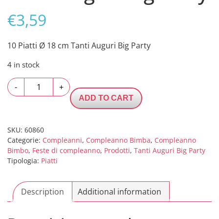
€
3,59
10 Piatti Ø 18 cm Tanti Auguri Big Party
4 in stock
10
-
+
Piatti
ADD TO CART
Ø
18
cm
SKU:
60860
Categorie:
Compleanni
,
Compleanno Bimba
,
Compleanno
Tanti
Bimbo
,
Feste di compleanno
,
Prodotti
,
Tanti Auguri Big Party
Auguri
Tipologia:
Piatti
Big
Party
quantity
Description
Additional information