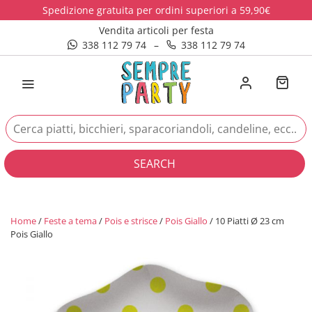
Spedizione gratuita per ordini superiori a 59,90€
Vendita articoli per festa
338 112 79 74
–
338 112 79 74
SEARCH
Home
/
Feste a tema
/
Pois e strisce
/
Pois Giallo
/ 10 Piatti Ø 23 cm
Pois Giallo