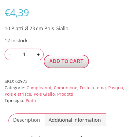
€
4,39
10 Piatti Ø 23 cm Pois Giallo
12 in stock
10
-
+
Piatti
ADD TO CART
Ø
23
cm
SKU:
60973
Categorie:
Compleanni
,
Comunione
,
Feste a tema
,
Pasqua
,
Pois
Pois e strisce
,
Pois Giallo
,
Prodotti
Giallo
Tipologia:
Piatti
quantity
Description
Additional information