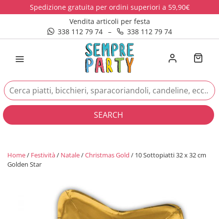
Spedizione gratuita per ordini superiori a 59,90€
Vendita articoli per festa
338 112 79 74
–
338 112 79 74
SEARCH
Home
/
Festività
/
Natale
/
Christmas Gold
/ 10 Sottopiatti 32 x 32 cm
Golden Star