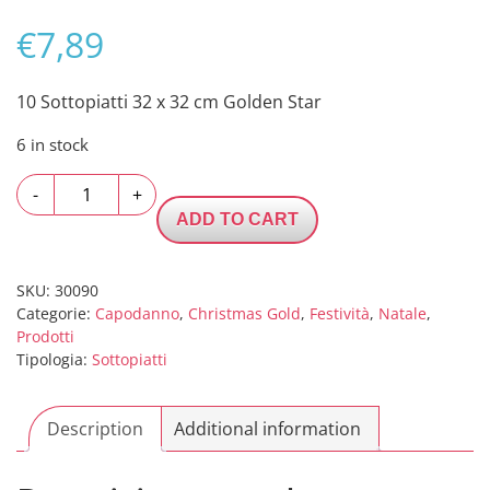
€
7,89
10 Sottopiatti 32 x 32 cm Golden Star
6 in stock
10
-
+
Sottopiatti
ADD TO CART
32
x
32
SKU:
30090
Categorie:
Capodanno
,
Christmas Gold
,
Festività
,
Natale
,
cm
Prodotti
Golden
Tipologia:
Sottopiatti
Star
quantity
Description
Additional information