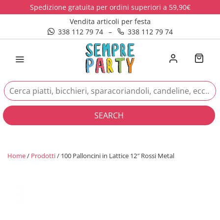
Spedizione gratuita per ordini superiori a 59,90€
Vendita articoli per festa
338 112 79 74
–
338 112 79 74
SEARCH
Home
/
Prodotti
/ 100 Palloncini in Lattice 12″ Rossi Metal