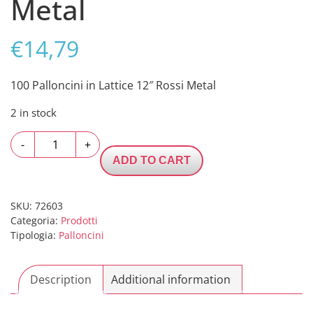
Metal
€
14,79
100 Palloncini in Lattice 12″ Rossi Metal
2 in stock
100
-
+
Palloncini
ADD TO CART
in
Lattice
12"
SKU:
72603
Categoria:
Prodotti
Rossi
Tipologia:
Palloncini
Metal
quantity
Description
Additional information