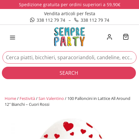
Spedizione gratuita per ordini superiori a 59,90€
Vendita articoli per festa
338 112 79 74
–
338 112 79 74
SEARCH
Home
/
Festività
/
San Valentino
/ 100 Palloncini in Lattice All Around
12″ Bianchi – Cuori Rossi