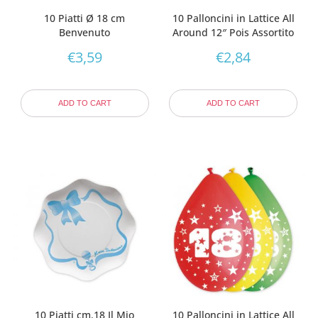
10 Piatti Ø 18 cm
10 Palloncini in Lattice All
Benvenuto
Around 12″ Pois Assortito
€
3,59
€
2,84
ADD TO CART
ADD TO CART
10 Piatti cm.18 Il Mio
10 Palloncini in Lattice All