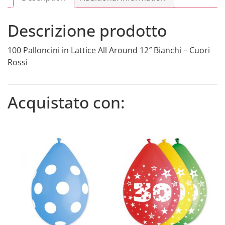
Cuori
Rossi
Descrizione prodotto
quantity
100 Palloncini in Lattice All Around 12″ Bianchi – Cuori
Rossi
Acquistato con: