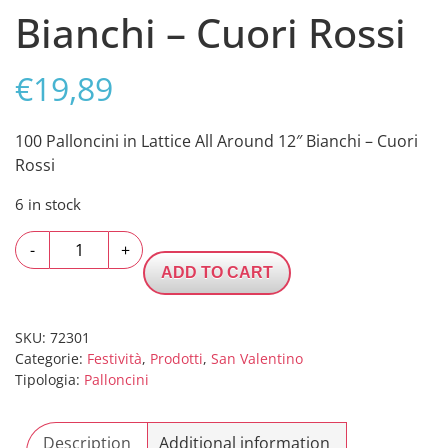
Bianchi – Cuori Rossi
€
19,89
100 Palloncini in Lattice All Around 12″ Bianchi – Cuori
Rossi
6 in stock
100
-
+
Palloncini
ADD TO CART
in
Lattice
All
SKU:
72301
Categorie:
Festività
,
Prodotti
,
San Valentino
Around
Tipologia:
Palloncini
12"
Bianchi
-
Description
Additional information