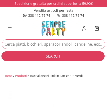
Spedizione gratuita per ordini superiori a 59,90€
Vendita articoli per festa
338 112 79 74
–
338 112 79 74
SEARCH
Home
/
Prodotti
/ 100 Palloncini Link in Lattice 13″ Verdi