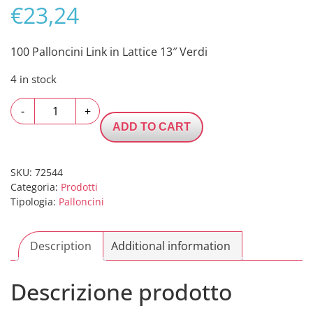
€
23,24
100 Palloncini Link in Lattice 13″ Verdi
4 in stock
100
-
+
Palloncini
ADD TO CART
Link
in
Lattice
SKU:
72544
Categoria:
Prodotti
13"
Tipologia:
Palloncini
Verdi
quantity
Description
Additional information
Descrizione prodotto