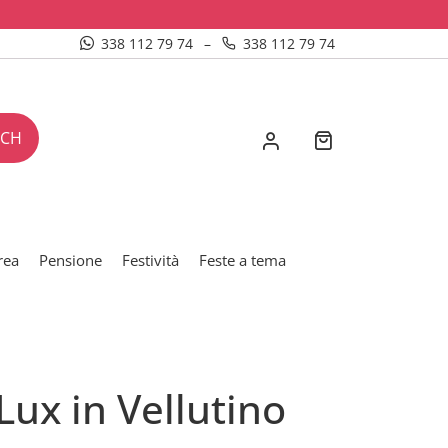
338 112 79 74
–
338 112 79 74
RCH
rea
Pensione
Festività
Feste a tema
Lux in Vellutino