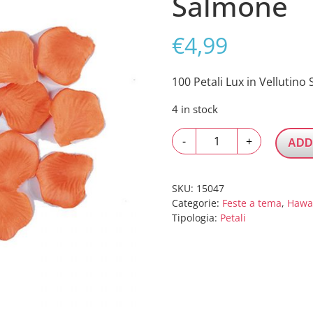
Salmone
€
4,99
100 Petali Lux in Vellutin
4 in stock
100
-
+
ADD
Petali
Lux
in
SKU:
15047
Vellutino
Categorie:
Feste a tema
,
Hawai
Tipologia:
Petali
Salmone
quantity