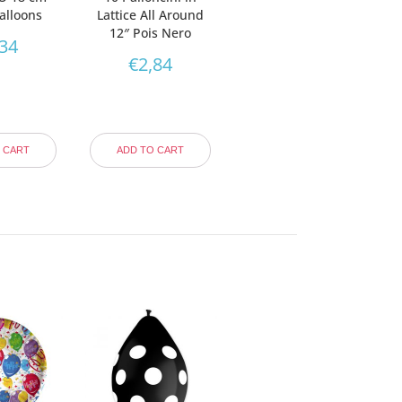
alloons
Lattice All Around
12″ Pois Nero
,34
€
2,84
 CART
ADD TO CART