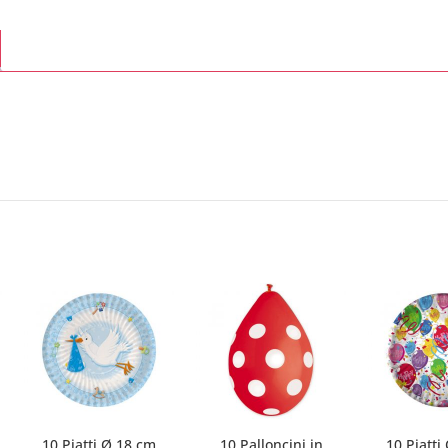
10 Piatti Ø 18 cm
10 Palloncini in
10 Piatti