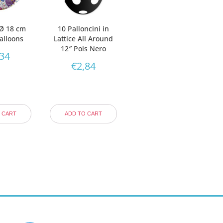
 Ø 18 cm
10 Palloncini in
alloons
Lattice All Around
12″ Pois Nero
,34
€
2,84
 CART
ADD TO CART