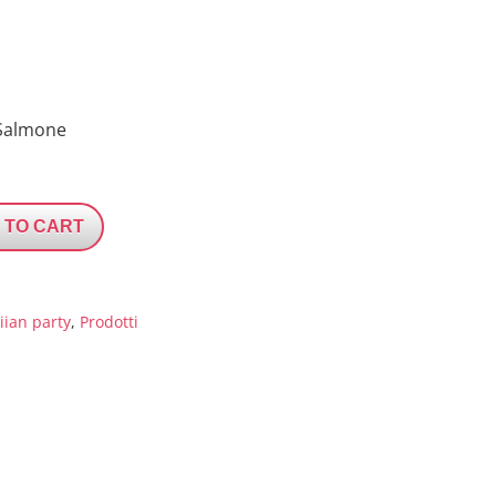
o Salmone
 TO CART
ian party
,
Prodotti