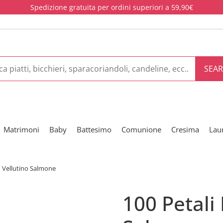
Spedizione gratuita per ordini superiori a 59,90€
SEA
Matrimoni
Baby
Battesimo
Comunione
Cresima
Lau
in Vellutino Salmone
100 Petali 