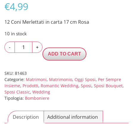
€
4,99
12 Coni Merlettati in carta 17 cm Rosa
10 in stock
12
-
+
Coni
ADD TO CART
Merlettati
in
carta
SKU:
81463
Categorie:
Matrimoni
,
Matrimonio
,
Oggi Sposi
,
Per Sempre
17
Insieme
,
Prodotti
,
Romantic Wedding
,
Sposi
,
Sposi Bouquet
,
cm
Sposi Classic
,
Wedding
Rosa
Tipologia:
Bomboniere
quantity
Description
Additional information