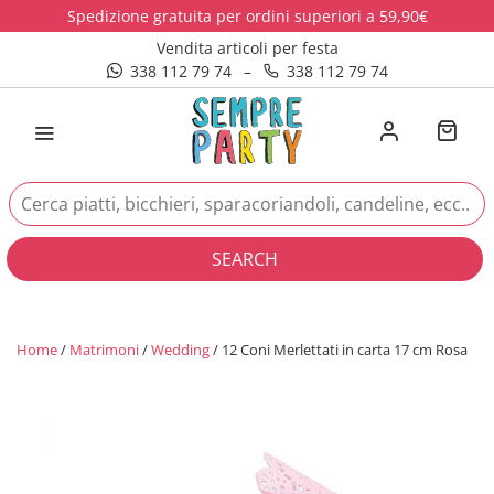
Spedizione gratuita per ordini superiori a 59,90€
Vendita articoli per festa
338 112 79 74
–
338 112 79 74
SEARCH
Home
/
Matrimoni
/
Wedding
/ 12 Coni Merlettati in carta 17 cm Rosa