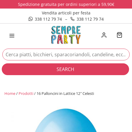
Spedizione gratuita per ordini superiori a 59,90€
Vendita articoli per festa
338 112 79 74
–
338 112 79 74
SEARCH
Home
/
Prodotti
/ 16 Palloncini in Lattice 12″ Celesti