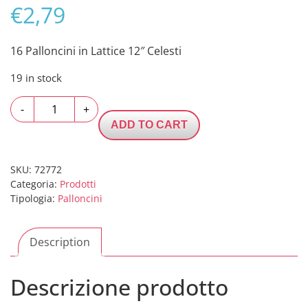
€
2,79
16 Palloncini in Lattice 12″ Celesti
19 in stock
16
-
+
Palloncini
ADD TO CART
in
Lattice
12"
SKU:
72772
Categoria:
Prodotti
Celesti
Tipologia:
Palloncini
quantity
Description
Descrizione prodotto