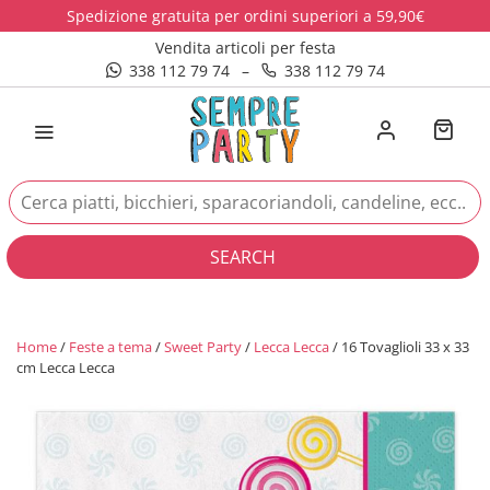
Spedizione gratuita per ordini superiori a 59,90€
Vendita articoli per festa
338 112 79 74
–
338 112 79 74
SEARCH
Home
/
Feste a tema
/
Sweet Party
/
Lecca Lecca
/ 16 Tovaglioli 33 x 33
cm Lecca Lecca