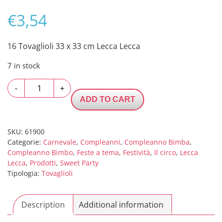
€
3,54
16 Tovaglioli 33 x 33 cm Lecca Lecca
7 in stock
16
-
+
Tovaglioli
ADD TO CART
33
x
33
SKU:
61900
Categorie:
Carnevale
,
Compleanni
,
Compleanno Bimba
,
cm
Compleanno Bimbo
,
Feste a tema
,
Festività
,
Il circo
,
Lecca
Lecca
Lecca
,
Prodotti
,
Sweet Party
Lecca
Tipologia:
Tovaglioli
quantity
Description
Additional information