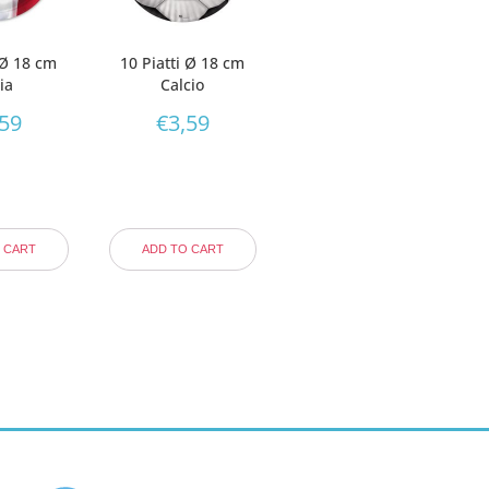
 Ø 18 cm
10 Piatti Ø 18 cm
lia
Calcio
,59
€
3,59
 CART
ADD TO CART