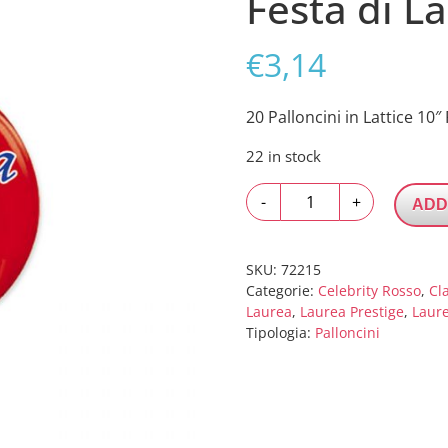
Festa di L
€
3,14
20 Palloncini in Lattice 10″
22 in stock
20
-
+
ADD
Palloncini
in
Lattice
SKU:
72215
10"
Categorie:
Celebrity Rosso
,
Cl
Laurea
,
Laurea Prestige
,
Laure
Festa
Tipologia:
Palloncini
di
Laurea
quantity