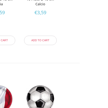
lia
Calcio
,59
€
3,59
 CART
ADD TO CART