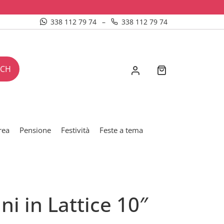
338 112 79 74
–
338 112 79 74
RCH
rea
Pensione
Festività
Feste a tema
ni in Lattice 10″