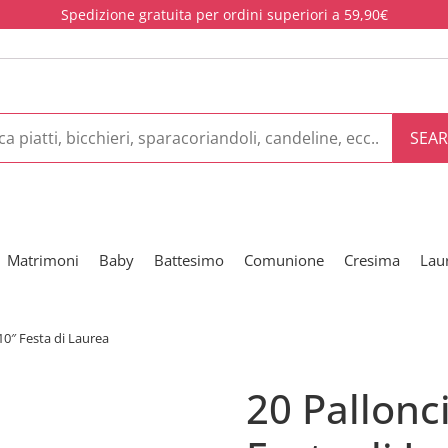
Spedizione gratuita per ordini superiori a 59,90€
SEA
Matrimoni
Baby
Battesimo
Comunione
Cresima
Lau
 10″ Festa di Laurea
20 Pallonci