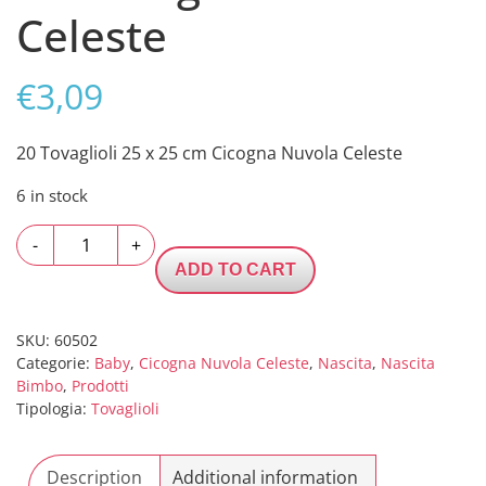
Celeste
€
3,09
20 Tovaglioli 25 x 25 cm Cicogna Nuvola Celeste
6 in stock
20
-
+
Tovaglioli
ADD TO CART
25
x
25
SKU:
60502
Categorie:
Baby
,
Cicogna Nuvola Celeste
,
Nascita
,
Nascita
cm
Bimbo
,
Prodotti
Cicogna
Tipologia:
Tovaglioli
Nuvola
Celeste
quantity
Description
Additional information