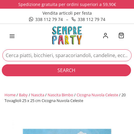
Spedizione gratuita per ordini superiori a 59,90€
Vendita articoli per festa
338 112 79 74
–
338 112 79 74
SEARCH
Home
/
Baby
/
Nascita
/
Nascita Bimbo
/
Cicogna Nuvola Celeste
/ 20
Tovaglioli 25 x 25 cm Cicogna Nuvola Celeste