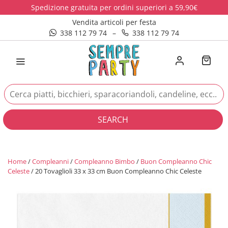
Spedizione gratuita per ordini superiori a 59,90€
Vendita articoli per festa
338 112 79 74
–
338 112 79 74
SEARCH
Home
/
Compleanni
/
Compleanno Bimbo
/
Buon Compleanno Chic
Celeste
/ 20 Tovaglioli 33 x 33 cm Buon Compleanno Chic Celeste