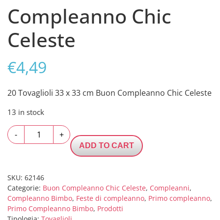
Compleanno Chic
Celeste
€
4,49
20 Tovaglioli 33 x 33 cm Buon Compleanno Chic Celeste
13 in stock
20
-
+
Tovaglioli
ADD TO CART
33
x
33
SKU:
62146
Categorie:
Buon Compleanno Chic Celeste
,
Compleanni
,
cm
Compleanno Bimbo
,
Feste di compleanno
,
Primo compleanno
,
Buon
Primo Compleanno Bimbo
,
Prodotti
Compleanno
Tipologia:
Tovaglioli