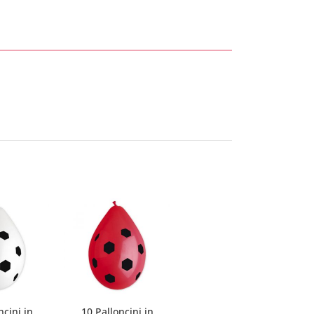
ncini in
10 Palloncini in