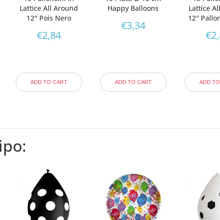
Lattice All Around
Happy Balloons
Lattice A
12″ Pois Nero
12″ Pallo
€
3,34
€
2,84
€
2
ADD TO CART
ADD TO CART
ADD TO
ipo: