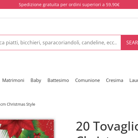
Spedizione gratuita per ordini superiori a 59,90€
SEA
Matrimoni
Baby
Battesimo
Comunione
Cresima
Lau
3 cm Christmas Style
20 Tovagli