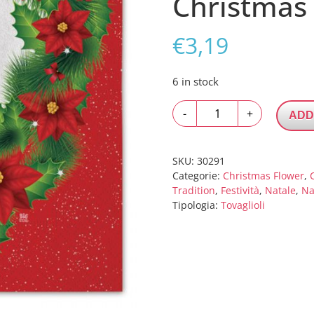
Christmas 
€
3,19
6 in stock
20
-
+
ADD
Tovaglioli
33
x
SKU:
30291
33
Categorie:
Christmas Flower
,
Tradition
,
Festività
,
Natale
,
Na
cm
Tipologia:
Tovaglioli
Christmas
Style
quantity