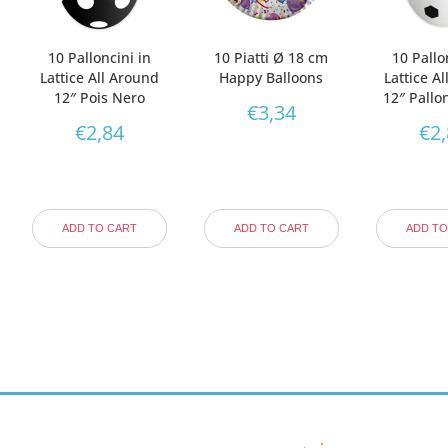
10 Palloncini in
10 Piatti Ø 18 cm
10 Pallo
Lattice All Around
Happy Balloons
Lattice A
12″ Pois Nero
12″ Pallo
€
3,34
€
2,84
€
2
ADD TO CART
ADD TO CART
ADD TO