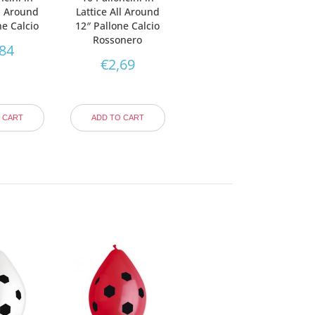
ll Around
Lattice All Around
ne Calcio
12″ Pallone Calcio
Rossonero
,84
€
2,69
 CART
ADD TO CART