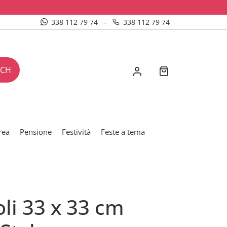
338 112 79 74
–
338 112 79 74
RCH
rea
Pensione
Festività
Feste a tema
oli 33 x 33 cm