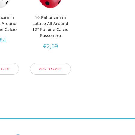
ncini in
10 Palloncini in
ll Around
Lattice All Around
ne Calcio
12″ Pallone Calcio
Rossonero
,84
€
2,69
 CART
ADD TO CART