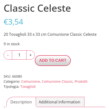
Classic Celeste
€
3,54
20 Tovaglioli 33 x 33 cm Comunione Classic Celeste
9 in stock
20
-
+
Tovaglioli
ADD TO CART
33
x
33
SKU:
66080
Categorie:
Comunione
,
Comunione Classic
,
Prodotti
cm
Tipologia:
Tovaglioli
Comunione
Classic
Celeste
Description
Additional information
quantity