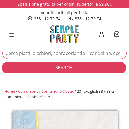
Spedizione gratuita per ordini superiori a 59,90€
Vendita articoli per festa
338 112 79 74
–
338 112 79 74
SEARCH
Home
/
Comunione
/
Comunione Classic
/ 20 Tovaglioli 33 x 33 cm
Comunione Classic Celeste