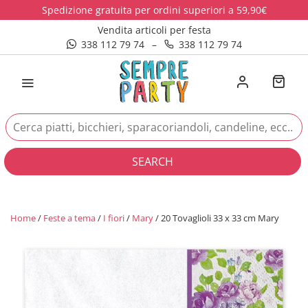
Spedizione gratuita per ordini superiori a 59,90€
Vendita articoli per festa
338 112 79 74
–
338 112 79 74
SEARCH
Home
/
Feste a tema
/
I fiori
/
Mary
/ 20 Tovaglioli 33 x 33 cm Mary