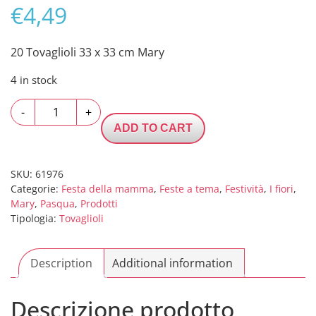
€
4,49
20 Tovaglioli 33 x 33 cm Mary
4 in stock
20
-
+
Tovaglioli
ADD TO CART
33
x
33
SKU:
61976
Categorie:
Festa della mamma
,
Feste a tema
,
Festività
,
I fiori
,
cm
Mary
,
Pasqua
,
Prodotti
Mary
Tipologia:
Tovaglioli
quantity
Description
Additional information
Descrizione prodotto