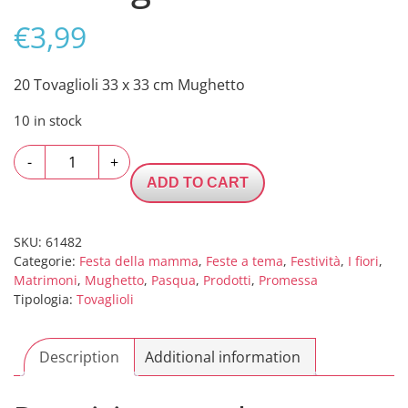
€
3,99
20 Tovaglioli 33 x 33 cm Mughetto
10 in stock
20
-
+
Tovaglioli
ADD TO CART
33
x
33
SKU:
61482
Categorie:
Festa della mamma
,
Feste a tema
,
Festività
,
I fiori
,
cm
Matrimoni
,
Mughetto
,
Pasqua
,
Prodotti
,
Promessa
Mughetto
Tipologia:
Tovaglioli
quantity
Description
Additional information