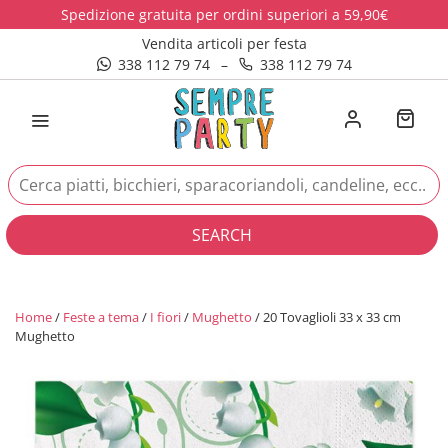
Spedizione gratuita per ordini superiori a 59,90€
Vendita articoli per festa
338 112 79 74
–
338 112 79 74
SEARCH
Home
/
Feste a tema
/
I fiori
/
Mughetto
/ 20 Tovaglioli 33 x 33 cm
Mughetto