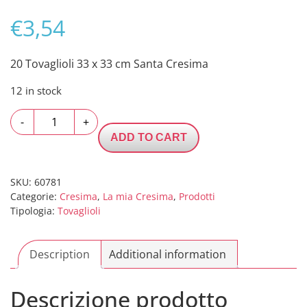
€
3,54
20 Tovaglioli 33 x 33 cm Santa Cresima
12 in stock
20
-
+
Tovaglioli
ADD TO CART
33
x
33
SKU:
60781
Categorie:
Cresima
,
La mia Cresima
,
Prodotti
cm
Tipologia:
Tovaglioli
Santa
Cresima
quantity
Description
Additional information
Descrizione prodotto