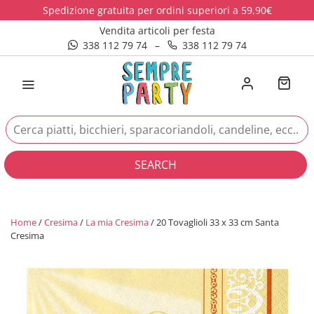
Spedizione gratuita per ordini superiori a 59,90€
Vendita articoli per festa
338 112 79 74
–
338 112 79 74
SEARCH
Home
/
Cresima
/
La mia Cresima
/ 20 Tovaglioli 33 x 33 cm Santa
Cresima