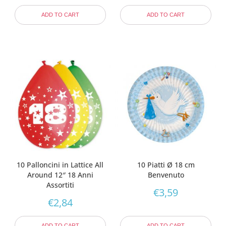
ADD TO CART
ADD TO CART
10 Palloncini in Lattice All
10 Piatti Ø 18 cm
Around 12″ 18 Anni
Benvenuto
Assortiti
€
3,59
€
2,84
ADD TO CART
ADD TO CART