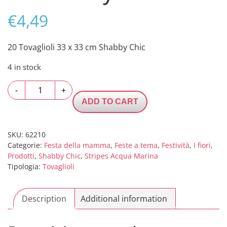
€
4,49
20 Tovaglioli 33 x 33 cm Shabby Chic
4 in stock
20
-
+
Tovaglioli
ADD TO CART
33
x
33
SKU:
62210
Categorie:
Festa della mamma
,
Feste a tema
,
Festività
,
I fiori
,
cm
Prodotti
,
Shabby Chic
,
Stripes Acqua Marina
Shabby
Tipologia:
Tovaglioli
Chic
quantity
Description
Additional information