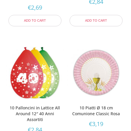
€
2,84
€
2,69
ADD TO CART
ADD TO CART
10 Palloncini in Lattice All
10 Piatti Ø 18 cm
Around 12″ 40 Anni
Comunione Classic Rosa
Assortiti
€
3,19
€
2,84