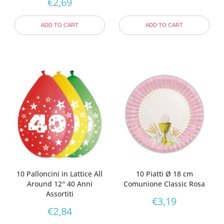
€
2,69
ADD TO CART
ADD TO CART
10 Palloncini in Lattice All
10 Piatti Ø 18 cm
Around 12″ 40 Anni
Comunione Classic Rosa
Assortiti
€
3,19
€
2,84