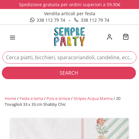
Spedizione gratuita per ordini superiori a 59,90€
Vendita articoli per festa
338 112 79 74
–
338 112 79 74
SEARCH
Home
/
Feste a tema
/
Pois e strisce
/
Stripes Acqua Marina
/ 20
Tovaglioli 33 x 33 cm Shabby Chic