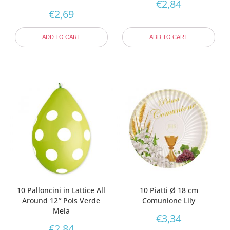
€
2,84
€
2,69
ADD TO CART
ADD TO CART
10 Palloncini in Lattice All
10 Piatti Ø 18 cm
Around 12″ Pois Verde
Comunione Lily
Mela
€
3,34
€
2,84