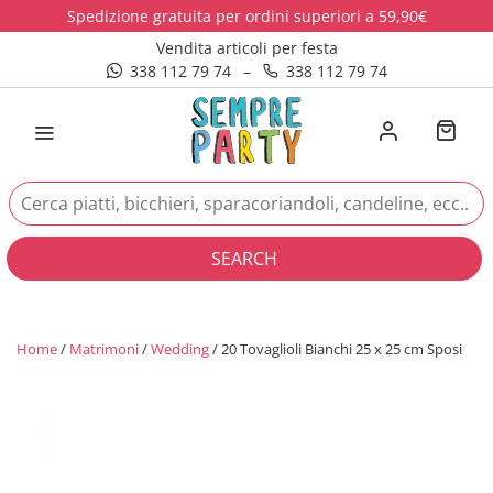
Spedizione gratuita per ordini superiori a 59,90€
Vendita articoli per festa
338 112 79 74
–
338 112 79 74
SEARCH
Home
/
Matrimoni
/
Wedding
/ 20 Tovaglioli Bianchi 25 x 25 cm Sposi