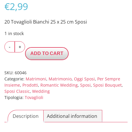
€
2,99
20 Tovaglioli Bianchi 25 x 25 cm Sposi
1 in stock
20
-
+
Tovaglioli
ADD TO CART
Bianchi
25
x
SKU:
60046
Categorie:
Matrimoni
,
Matrimonio
,
Oggi Sposi
,
Per Sempre
25
Insieme
,
Prodotti
,
Romantic Wedding
,
Sposi
,
Sposi Bouquet
,
cm
Sposi Classic
,
Wedding
Sposi
Tipologia:
Tovaglioli
quantity
Description
Additional information