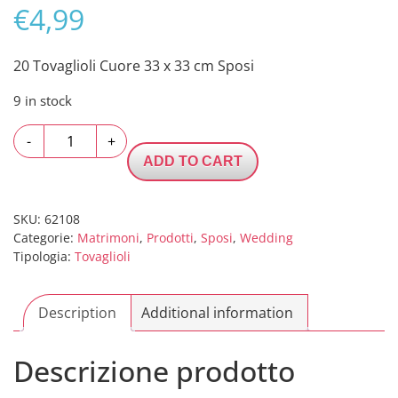
€
4,99
20 Tovaglioli Cuore 33 x 33 cm Sposi
9 in stock
20
-
+
Tovaglioli
ADD TO CART
Cuore
33
x
SKU:
62108
Categorie:
Matrimoni
,
Prodotti
,
Sposi
,
Wedding
33
Tipologia:
Tovaglioli
cm
Sposi
quantity
Description
Additional information
Descrizione prodotto