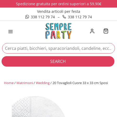
Spedizione gratuita per ordini superiori a 59,90€
Vendita articoli per festa
338 112 79 74
–
338 112 79 74
SEARCH
Home
/
Matrimoni
/
Wedding
/ 20 Tovaglioli Cuore 33 x 33 cm Sposi