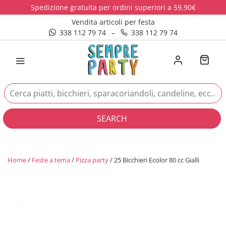
Spedizione gratuita per ordini superiori a 59,90€
Vendita articoli per festa
338 112 79 74
–
338 112 79 74
SEARCH
Home
/
Feste a tema
/
Pizza party
/ 25 Bicchieri Ecolor 80 cc Gialli