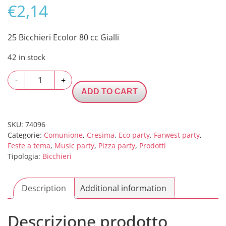
€
2,14
25 Bicchieri Ecolor 80 cc Gialli
42 in stock
25
-
+
Bicchieri
ADD TO CART
Ecolor
80
cc
SKU:
74096
Categorie:
Comunione
,
Cresima
,
Eco party
,
Farwest party
,
Gialli
Feste a tema
,
Music party
,
Pizza party
,
Prodotti
quantity
Tipologia:
Bicchieri
Description
Additional information
Descrizione prodotto