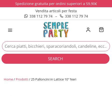
Spedizione gratuita per ordini superiori a 59,90€
Vendita articoli per festa
338 112 79 74
–
338 112 79 74
SEARCH
Home
/
Prodotti
/ 25 Palloncini in Lattice 10″ Neri