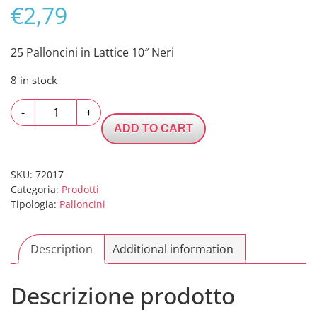
€
2,79
25 Palloncini in Lattice 10″ Neri
8 in stock
25
-
+
Palloncini
ADD TO CART
in
Lattice
10"
SKU:
72017
Categoria:
Prodotti
Neri
Tipologia:
Palloncini
quantity
Description
Additional information
Descrizione prodotto