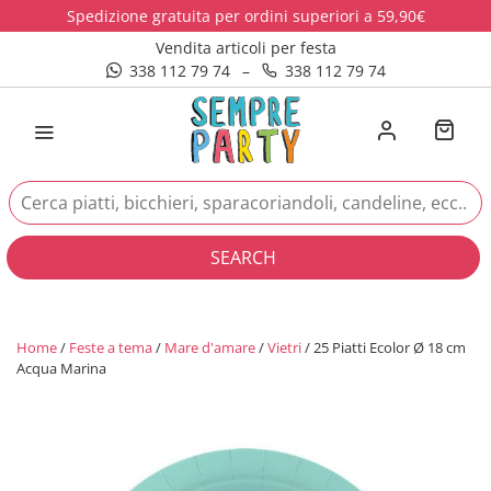
Spedizione gratuita per ordini superiori a 59,90€
Vendita articoli per festa
338 112 79 74
–
338 112 79 74
SEARCH
Home
/
Feste a tema
/
Mare d'amare
/
Vietri
/ 25 Piatti Ecolor Ø 18 cm
Acqua Marina