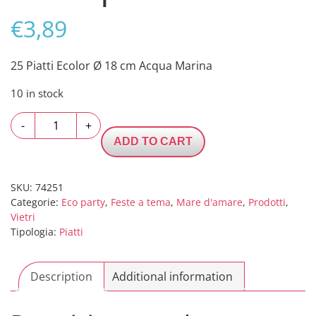
€
3,89
25 Piatti Ecolor Ø 18 cm Acqua Marina
10 in stock
25
-
+
Piatti
ADD TO CART
Ecolor
Ø
18
SKU:
74251
Categorie:
Eco party
,
Feste a tema
,
Mare d'amare
,
Prodotti
,
cm
Vietri
Acqua
Tipologia:
Piatti
Marina
quantity
Description
Additional information