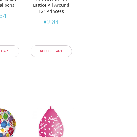
alloons
Lattice All Around
12″ Princess
,34
€
2,84
 CART
ADD TO CART