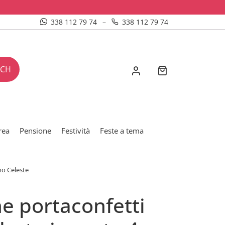
338 112 79 74
–
338 112 79 74
RCH
rea
Pensione
Festività
Feste a tema
mo Celeste
ne portaconfetti