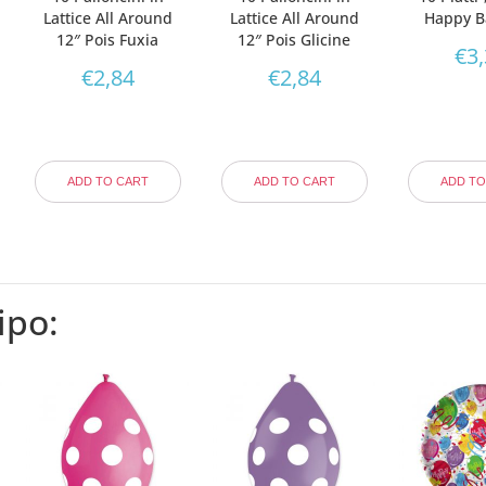
Lattice All Around
Lattice All Around
Happy B
12″ Pois Fuxia
12″ Pois Glicine
€
3
€
2,84
€
2,84
ADD TO CART
ADD TO CART
ADD TO
ipo: