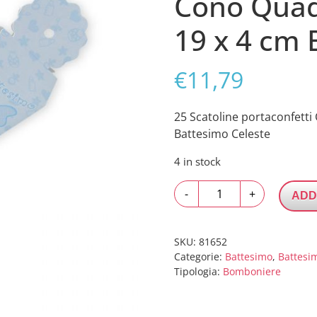
Cono Quadr
19 x 4 cm 
€
11,79
25 Scatoline portaconfetti
Battesimo Celeste
4 in stock
25
-
+
ADD
Scatoline
portaconfetti
Cono
SKU:
81652
Quadrato
Categorie:
Battesimo
,
Battesi
Tipologia:
Bomboniere
in
carta
4