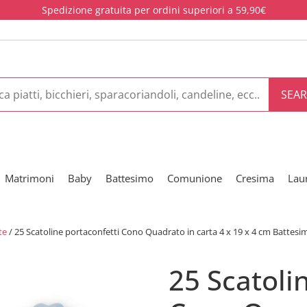
Spedizione gratuita per ordini superiori a 59,90€
SEA
Matrimoni
Baby
Battesimo
Comunione
Cresima
Lau
te
/ 25 Scatoline portaconfetti Cono Quadrato in carta 4 x 19 x 4 cm Battesi
25 Scatoli