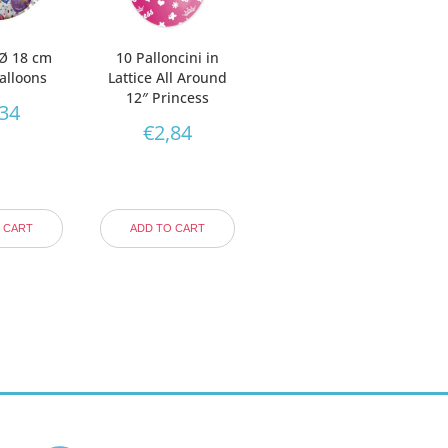
 Ø 18 cm
10 Palloncini in
alloons
Lattice All Around
12″ Princess
,34
€
2,84
 CART
ADD TO CART