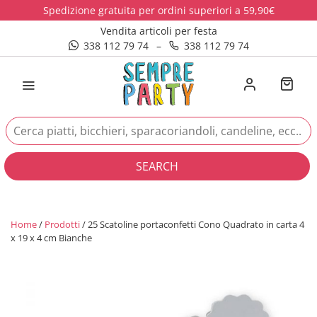
Spedizione gratuita per ordini superiori a 59,90€
Vendita articoli per festa
338 112 79 74
–
338 112 79 74
SEARCH
Home
/
Prodotti
/ 25 Scatoline portaconfetti Cono Quadrato in carta 4
x 19 x 4 cm Bianche