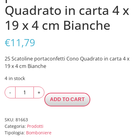
Quadrato in carta 4 x
19 x 4 cm Bianche
€
11,79
25 Scatoline portaconfetti Cono Quadrato in carta 4 x
19 x 4 cm Bianche
4 in stock
25
-
+
Scatoline
ADD TO CART
portaconfetti
Cono
Quadrato
SKU:
81663
Categoria:
Prodotti
in
Tipologia:
Bomboniere
carta