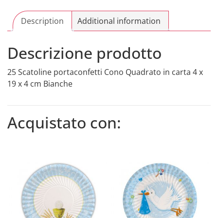
4
x
Description
Additional information
19
x
Descrizione prodotto
4
cm
25 Scatoline portaconfetti Cono Quadrato in carta 4 x
Bianche
19 x 4 cm Bianche
quantity
Acquistato con: