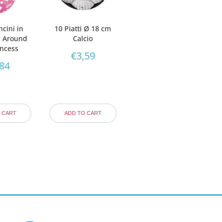
ncini in
10 Piatti Ø 18 cm
ll Around
Calcio
incess
€
3,59
,84
 CART
ADD TO CART