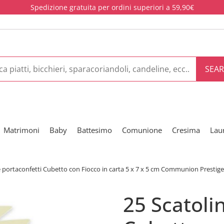
Spedizione gratuita per ordini superiori a 59,90€
SEA
Matrimoni
Baby
Battesimo
Comunione
Cresima
Lau
e portaconfetti Cubetto con Fiocco in carta 5 x 7 x 5 cm Communion Prestige
25 Scatoli