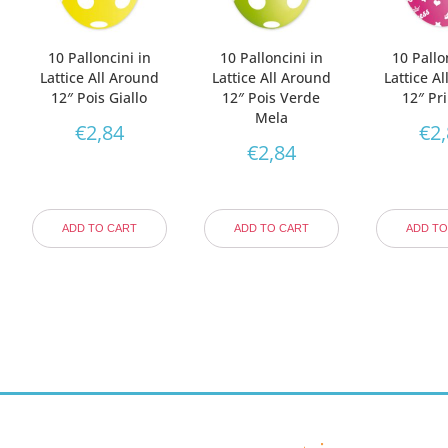
10 Palloncini in
10 Palloncini in
10 Pallo
Lattice All Around
Lattice All Around
Lattice A
12″ Pois Giallo
12″ Pois Verde
12″ Pr
Mela
€
2,84
€
2
€
2,84
ADD TO CART
ADD TO CART
ADD TO