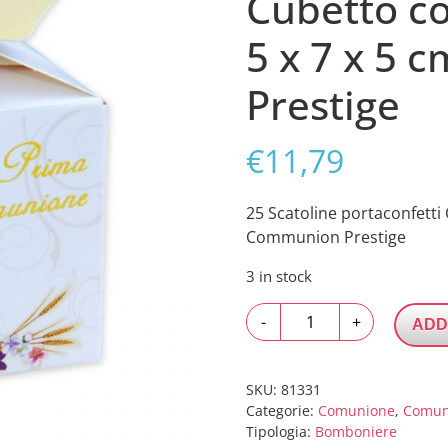
Cubetto co
5 x 7 x 5
Prestige
€
11,79
25 Scatoline portaconfetti 
Communion Prestige
3 in stock
25
-
+
ADD
Scatoline
portaconfetti
Cubetto
SKU:
81331
con
Categorie:
Comunione
,
Comun
Tipologia:
Bomboniere
Fiocco