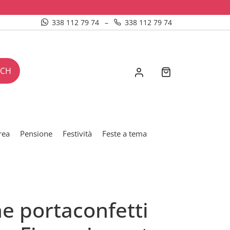
338 112 79 74
–
338 112 79 74
RCH
rea
Pensione
Festività
Feste a tema
ne portaconfetti