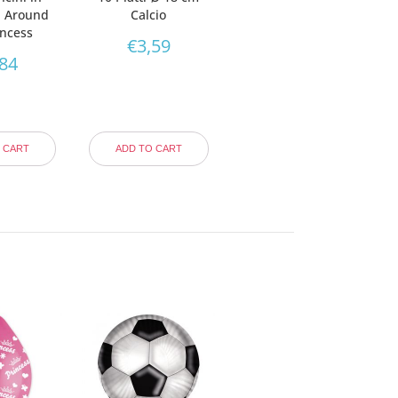
ll Around
Calcio
incess
€
3,59
,84
 CART
ADD TO CART