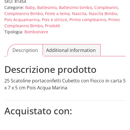
con
SKU:
81454
Categorie:
Baby
,
Battesimo
,
Battesimo bimbo
,
Compleanni
,
Fiocco
Compleanno Bimbo
,
Feste a tema
,
Nascita
,
Nascita Bimbo
,
in
Pois Acquamarina
,
Pois e strisce
,
Primo compleanno
,
Primo
carta
Compleanno Bimbo
,
Prodotti
5
Tipologia:
Bomboniere
x
7
Description
x
Additional information
5
cm
Descrizione prodotto
Pois
Acqua
25 Scatoline portaconfetti Cubetto con Fiocco in carta 5
Marina
x 7 x 5 cm Pois Acqua Marina
quantity
Acquistato con: