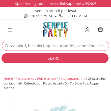
Spedizione gratuita per ordini superiori a 59,90€
Vendita articoli per festa
338 112 79 74
–
338 112 79 74
SEARCH
Home
/
Feste a tema
/
Pois e strisce
/
Pois Acquamarina
/ 25 Scatoline
portaconfetti Cubetto con Fiocco in carta 5 x 7 x 5 cm Pois Acqua
Marina