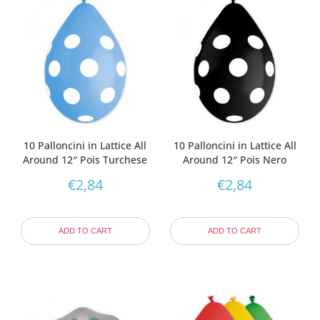
10 Palloncini in Lattice All
10 Palloncini in Lattice All
Around 12″ Pois Turchese
Around 12″ Pois Nero
€
2,84
€
2,84
ADD TO CART
ADD TO CART