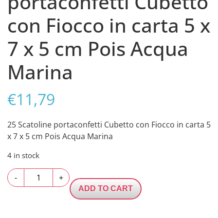
portaconfetti Cubetto
con Fiocco in carta 5 x
7 x 5 cm Pois Acqua
Marina
€
11,79
25 Scatoline portaconfetti Cubetto con Fiocco in carta 5
x 7 x 5 cm Pois Acqua Marina
4 in stock
25
-
+
Scatoline
ADD TO CART
portaconfetti
Cubetto