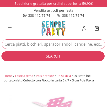
Spedizione gratuita per ordini superiori a 59,90€
Vendita articoli per festa
338 112 79 74
–
338 112 79 74
SEARCH
Home
/
Feste a tema
/
Pois e strisce
/
Pois Fuxia
/ 25 Scatoline
portaconfetti Cubetto con Fiocco in carta 5 x 7 x 5 cm Pois Fuxia