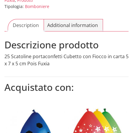
Fuxia
,
Prodotti
carta
Tipologia:
Bomboniere
5
x
7
Description
Additional information
x
5
Descrizione prodotto
cm
Pois
25 Scatoline portaconfetti Cubetto con Fiocco in carta 5
Fuxia
x 7 x 5 cm Pois Fuxia
quantity
Acquistato con: