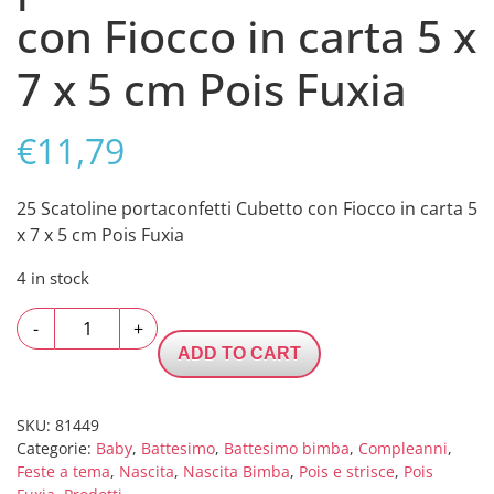
con Fiocco in carta 5 x
7 x 5 cm Pois Fuxia
€
11,79
25 Scatoline portaconfetti Cubetto con Fiocco in carta 5
x 7 x 5 cm Pois Fuxia
4 in stock
25
-
+
Scatoline
ADD TO CART
portaconfetti
Cubetto
con
SKU:
81449
Categorie:
Baby
,
Battesimo
,
Battesimo bimba
,
Compleanni
,
Fiocco
Feste a tema
,
Nascita
,
Nascita Bimba
,
Pois e strisce
,
Pois
in