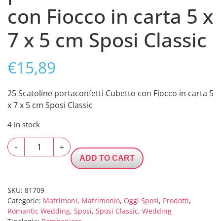
con Fiocco in carta 5 x
7 x 5 cm Sposi Classic
€
15,89
25 Scatoline portaconfetti Cubetto con Fiocco in carta 5
x 7 x 5 cm Sposi Classic
4 in stock
25
-
+
Scatoline
ADD TO CART
portaconfetti
Cubetto
con
SKU:
81709
Categorie:
Matrimoni
,
Matrimonio
,
Oggi Sposi
,
Prodotti
,
Fiocco
Romantic Wedding
,
Sposi
,
Sposi Classic
,
Wedding
in