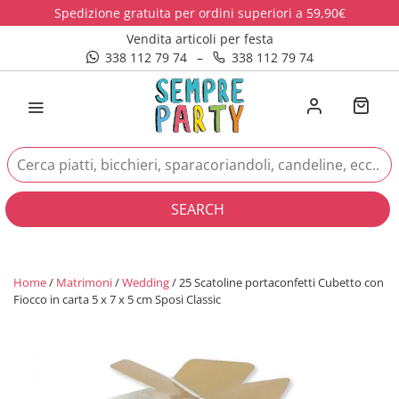
Spedizione gratuita per ordini superiori a 59,90€
Vendita articoli per festa
338 112 79 74
–
338 112 79 74
SEARCH
Home
/
Matrimoni
/
Wedding
/ 25 Scatoline portaconfetti Cubetto con
Fiocco in carta 5 x 7 x 5 cm Sposi Classic