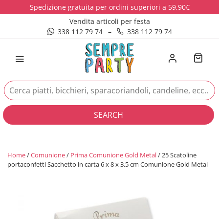
Spedizione gratuita per ordini superiori a 59,90€
Vendita articoli per festa
338 112 79 74
–
338 112 79 74
SEARCH
Home
/
Comunione
/
Prima Comunione Gold Metal
/ 25 Scatoline
portaconfetti Sacchetto in carta 6 x 8 x 3,5 cm Comunione Gold Metal