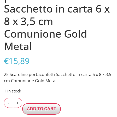
Sacchetto in carta 6 x
8 x 3,5 cm
Comunione Gold
Metal
€
15,89
25 Scatoline portaconfetti Sacchetto in carta 6 x 8 x 3,5
cm Comunione Gold Metal
1 in stock
25
-
+
Scatoline
ADD TO CART
portaconfetti