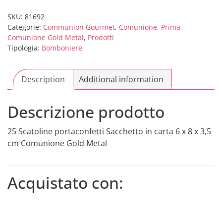
Sacchetto
in
SKU:
81692
Categorie:
Communion Gourmet
,
Comunione
,
Prima
carta
Comunione Gold Metal
,
Prodotti
6
Tipologia:
Bomboniere
x
8
x
Description
Additional information
3,5
cm
Descrizione prodotto
Comunione
Gold
25 Scatoline portaconfetti Sacchetto in carta 6 x 8 x 3,5
Metal
cm Comunione Gold Metal
quantity
Acquistato con: