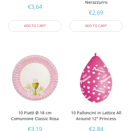
Nerazzurro
€
3,64
€
2,69
ADD TO CART
ADD TO CART
10 Piatti Ø 18 cm
10 Palloncini in Lattice All
Comunione Classic Rosa
Around 12″ Princess
€
3,19
€
2,84