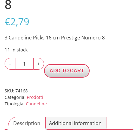
8
€
2,79
3 Candeline Picks 16 cm Prestige Numero 8
11 in stock
3
-
+
Candeline
ADD TO CART
Picks
16
cm
SKU:
74168
Categoria:
Prodotti
Prestige
Tipologia:
Candeline
Numero
8
quantity
Description
Additional information