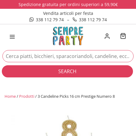
Spedizione gratuita per ordini superiori a 59,90€
Vendita articoli per festa
338 112 79 74
–
338 112 79 74
SEARCH
Home
/
Prodotti
/ 3 Candeline Picks 16 cm Prestige Numero 8