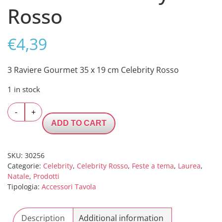
Rosso
€
4,39
3 Raviere Gourmet 35 x 19 cm Celebrity Rosso
1 in stock
3
-
+
Raviere
ADD TO CART
Gourmet
35
x
SKU:
30256
Categorie:
Celebrity
,
Celebrity Rosso
,
Feste a tema
,
Laurea
,
19
Natale
,
Prodotti
cm
Tipologia:
Accessori Tavola
Celebrity
Rosso
quantity
Description
Additional information