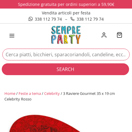
Spedizione gratuita per ordini superiori a 59,90€
Vendita articoli per festa
338 112 79 74
–
338 112 79 74
SEARCH
Home
/
Feste a tema
/
Celebrity
/ 3 Raviere Gourmet 35 x 19 cm
Celebrity Rosso