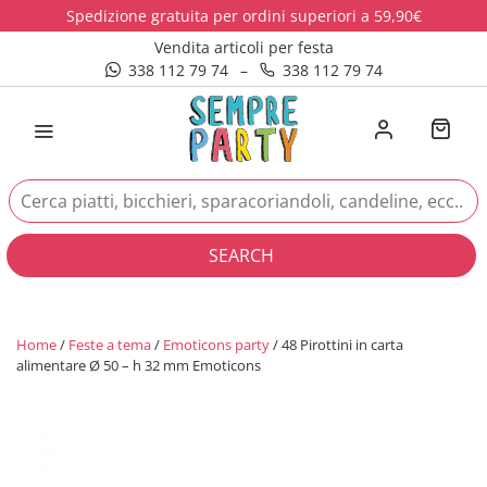
Spedizione gratuita per ordini superiori a 59,90€
Vendita articoli per festa
338 112 79 74
–
338 112 79 74
SEARCH
Home
/
Feste a tema
/
Emoticons party
/ 48 Pirottini in carta
alimentare Ø 50 – h 32 mm Emoticons