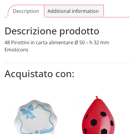
32
mm
Description
Additional information
Emoticons
quantity
Descrizione prodotto
48 Pirottini in carta alimentare Ø 50 – h 32 mm
Emoticons
Acquistato con: