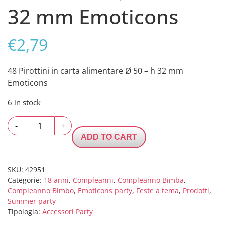
32 mm Emoticons
€
2,79
48 Pirottini in carta alimentare Ø 50 – h 32 mm
Emoticons
6 in stock
48
-
+
Pirottini
ADD TO CART
in
carta
alimentare
SKU:
42951
Categorie:
18 anni
,
Compleanni
,
Compleanno Bimba
,
Ø
Compleanno Bimbo
,
Emoticons party
,
Feste a tema
,
Prodotti
,
50
Summer party
-
Tipologia:
Accessori Party
h