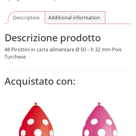
32
mm
Description
Pois
Additional information
Turchese
quantity
Descrizione prodotto
48 Pirottini in carta alimentare Ø 50 – h 32 mm Pois
Turchese
Acquistato con: