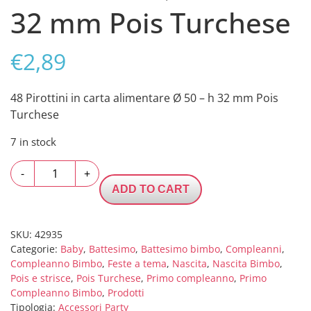
32 mm Pois Turchese
€
2,89
48 Pirottini in carta alimentare Ø 50 – h 32 mm Pois
Turchese
7 in stock
48
-
+
Pirottini
ADD TO CART
in
carta
alimentare
SKU:
42935
Categorie:
Baby
,
Battesimo
,
Battesimo bimbo
,
Compleanni
,
Ø
Compleanno Bimbo
,
Feste a tema
,
Nascita
,
Nascita Bimbo
,
50
Pois e strisce
,
Pois Turchese
,
Primo compleanno
,
Primo
-
Compleanno Bimbo
,
Prodotti
h
Tipologia:
Accessori Party