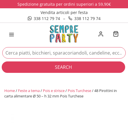
Spedizione gratuita per ordini superiori a 59,90€
Vendita articoli per festa
338 112 79 74
–
338 112 79 74
SEARCH
Home
/
Feste a tema
/
Pois e strisce
/
Pois Turchese
/ 48 Pirottini in
carta alimentare Ø 50 – h 32 mm Pois Turchese