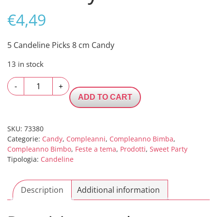
€
4,49
5 Candeline Picks 8 cm Candy
13 in stock
5
-
+
Candeline
ADD TO CART
Picks
8
cm
SKU:
73380
Categorie:
Candy
,
Compleanni
,
Compleanno Bimba
,
Candy
Compleanno Bimbo
,
Feste a tema
,
Prodotti
,
Sweet Party
quantity
Tipologia:
Candeline
Description
Additional information