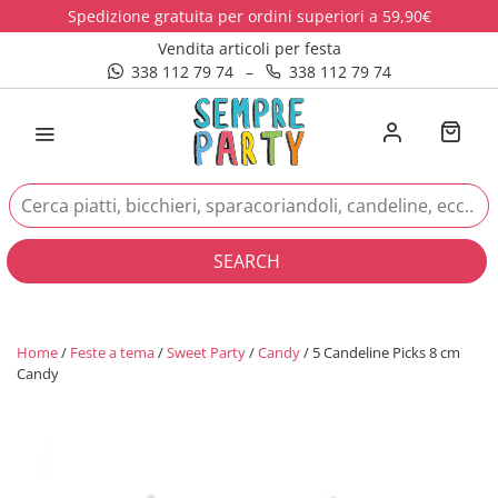
Spedizione gratuita per ordini superiori a 59,90€
Vendita articoli per festa
338 112 79 74
–
338 112 79 74
SEARCH
Home
/
Feste a tema
/
Sweet Party
/
Candy
/ 5 Candeline Picks 8 cm
Candy