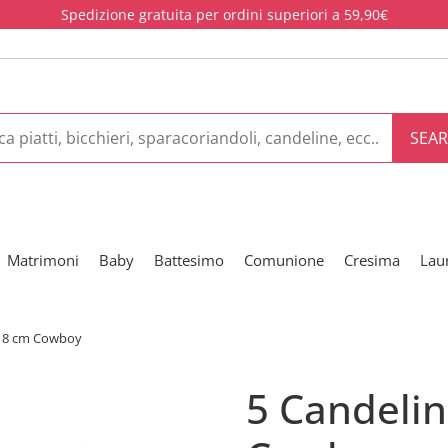
Spedizione gratuita per ordini superiori a 59,90€
SEA
Matrimoni
Baby
Battesimo
Comunione
Cresima
Lau
s 8 cm Cowboy
5 Candelin