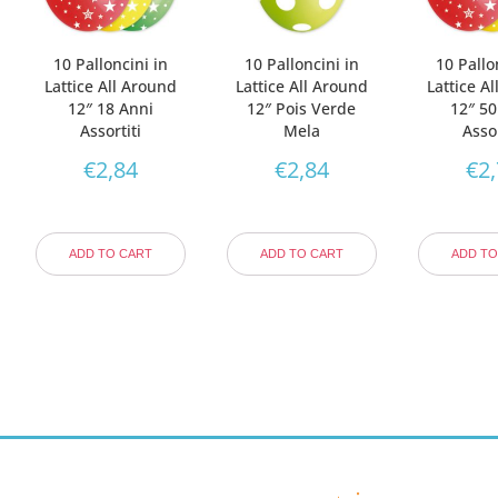
10 Palloncini in
10 Palloncini in
10 Pallo
Lattice All Around
Lattice All Around
Lattice A
12″ 18 Anni
12″ Pois Verde
12″ 50
Assortiti
Mela
Assor
€
2,84
€
2,84
€
2
ADD TO CART
ADD TO CART
ADD TO