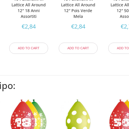
Lattice All Around
Lattice All Around
Lattice A
12″ 18 Anni
12″ Pois Verde
12″ 50
Assortiti
Mela
Assor
€
2,84
€
2,84
€
2
ADD TO CART
ADD TO CART
ADD TO
ipo: