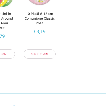
ncini in
10 Piatti Ø 18 cm
ll Around
Comunione Classic
 Anni
Rosa
titi
€
3,19
,79
 CART
ADD TO CART