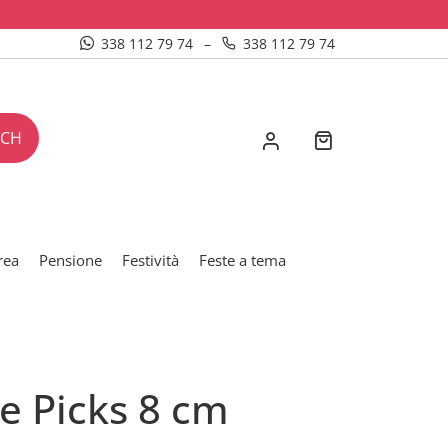
338 112 79 74
–
338 112 79 74
RCH
rea
Pensione
Festività
Feste a tema
e Picks 8 cm