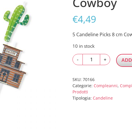
Cowboy
€
4,49
5 Candeline Picks 8 cm Co
10 in stock
5
-
+
ADD
Candeline
Picks
8
SKU:
70166
cm
Categorie:
Compleanni
,
Comp
Prodotti
Cowboy
Tipologia:
Candeline
quantity