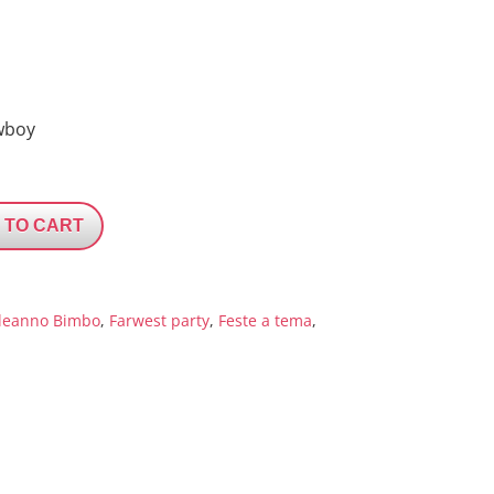
wboy
 TO CART
leanno Bimbo
,
Farwest party
,
Feste a tema
,