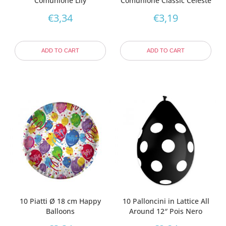
Comunione Lily
Comunione Classic Celeste
€
3,34
€
3,19
ADD TO CART
ADD TO CART
10 Piatti Ø 18 cm Happy
10 Palloncini in Lattice All
Balloons
Around 12″ Pois Nero