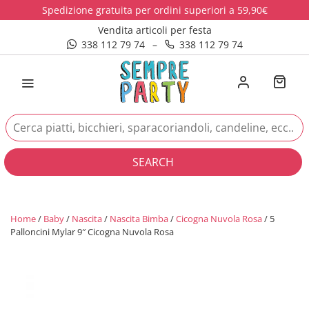
Spedizione gratuita per ordini superiori a 59,90€
Vendita articoli per festa
338 112 79 74
–
338 112 79 74
SEARCH
Home
/
Baby
/
Nascita
/
Nascita Bimba
/
Cicogna Nuvola Rosa
/ 5
Palloncini Mylar 9″ Cicogna Nuvola Rosa