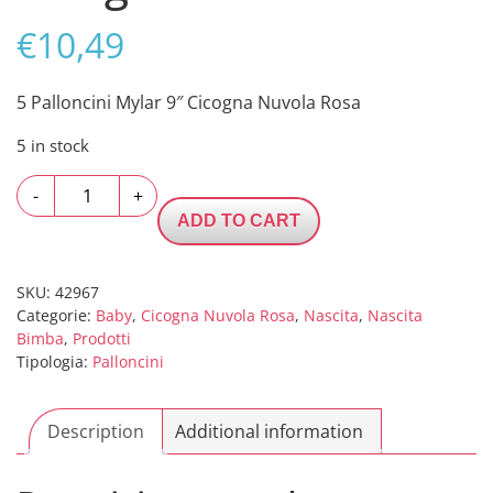
€
10,49
5 Palloncini Mylar 9″ Cicogna Nuvola Rosa
5 in stock
5
-
+
Palloncini
ADD TO CART
Mylar
9"
Cicogna
SKU:
42967
Categorie:
Baby
,
Cicogna Nuvola Rosa
,
Nascita
,
Nascita
Nuvola
Bimba
,
Prodotti
Rosa
Tipologia:
Palloncini
quantity
Description
Additional information