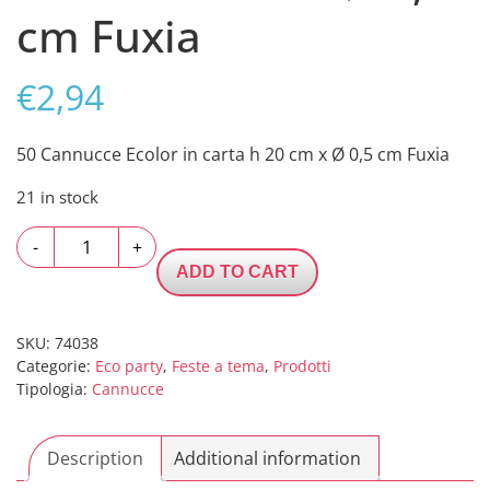
cm Fuxia
€
2,94
50 Cannucce Ecolor in carta h 20 cm x Ø 0,5 cm Fuxia
21 in stock
50
-
+
Cannucce
ADD TO CART
Ecolor
in
carta
SKU:
74038
Categorie:
Eco party
,
Feste a tema
,
Prodotti
h
Tipologia:
Cannucce
20
cm
x
Description
Additional information
Ø