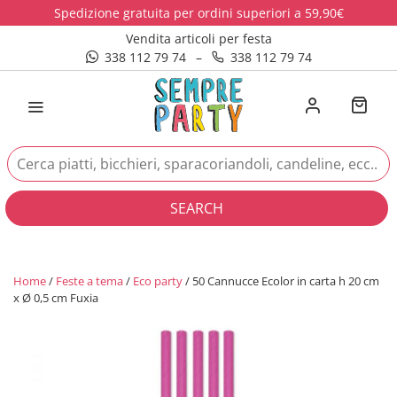
Spedizione gratuita per ordini superiori a 59,90€
Vendita articoli per festa
338 112 79 74
–
338 112 79 74
SEARCH
Home
/
Feste a tema
/
Eco party
/ 50 Cannucce Ecolor in carta h 20 cm
x Ø 0,5 cm Fuxia