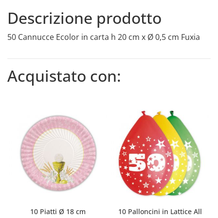
0,5
Descrizione prodotto
cm
Fuxia
50 Cannucce Ecolor in carta h 20 cm x Ø 0,5 cm Fuxia
quantity
Acquistato con:
10 Piatti Ø 18 cm
10 Palloncini in Lattice All