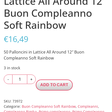
Lattice All Around 12″
Buon Compleanno
Soft Rainbow
€
16,49
50 Palloncini in Lattice All Around 12″ Buon
Compleanno Soft Rainbow
3 in stock
50
-
+
Palloncini
ADD TO CART
in
Lattice
All
SKU:
73972
Categorie:
Buon Compleanno Soft Rainbow
,
Compleanni
,
Around
Compleanno Bimba
,
Primo compleanno
,
Primo Compleanno