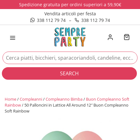
Spedizione gratuita per ordini superiori a 59,90€
Vendita articoli per festa
338 112 79 74
–
338 112 79 74
SEARCH
Home
/
Compleanni
/
Compleanno Bimba
/
Buon Compleanno Soft
Rainbow
/ 50 Palloncini in Lattice All Around 12″ Buon Compleanno
Soft Rainbow