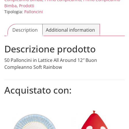
12"
Bimba
,
Prodotti
Buon
Tipologia:
Palloncini
Compleanno
Soft
Rainbow
Description
Additional information
quantity
Descrizione prodotto
50 Palloncini in Lattice All Around 12″ Buon
Compleanno Soft Rainbow
Acquistato con: