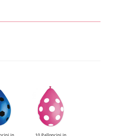
ncini in
10 Palloncini in