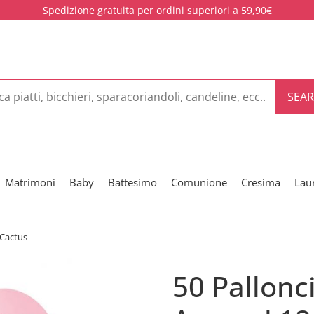
Spedizione gratuita per ordini superiori a 59,90€
SEA
Matrimoni
Baby
Battesimo
Comunione
Cresima
Lau
 Cactus
50 Pallonci