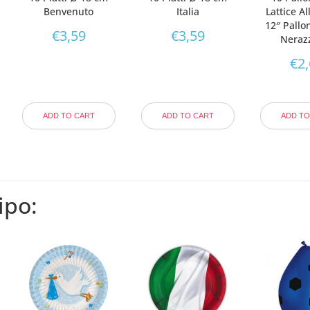
Benvenuto
Italia
Lattice A
12″ Pallo
€
3,59
€
3,59
Neraz
€
2
ADD TO CART
ADD TO CART
ADD TO
ipo: