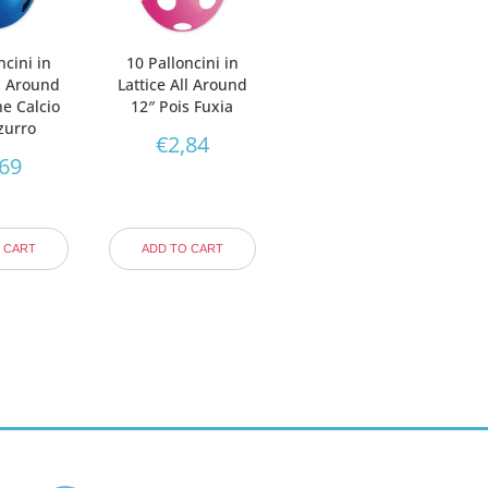
ncini in
10 Palloncini in
ll Around
Lattice All Around
ne Calcio
12″ Pois Fuxia
zurro
€
2,84
,69
 CART
ADD TO CART