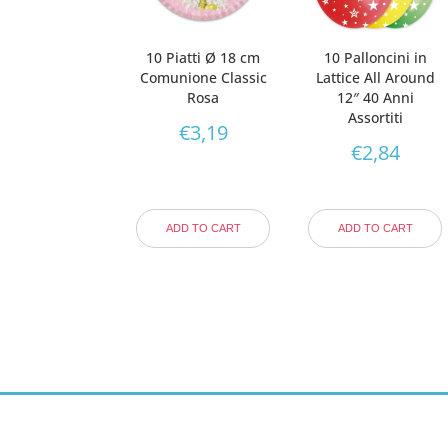
10 Piatti Ø 18 cm
10 Palloncini in
Comunione Classic
Lattice All Around
Rosa
12″ 40 Anni
Assortiti
€
3,19
€
2,84
ADD TO CART
ADD TO CART