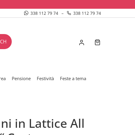
338 112 79 74
–
338 112 79 74
RCH
rea
Pensione
Festività
Feste a tema
ni in Lattice All