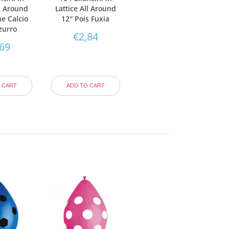
ll Around
Lattice All Around
ne Calcio
12″ Pois Fuxia
zurro
€
2,84
,69
 CART
ADD TO CART