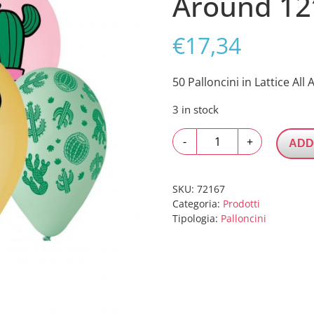
Around 12
€
17,34
50 Palloncini in Lattice Al
3 in stock
50
-
+
ADD
Palloncini
in
Lattice
SKU:
72167
All
Categoria:
Prodotti
Tipologia:
Palloncini
Around
12"
Cactus
quantity