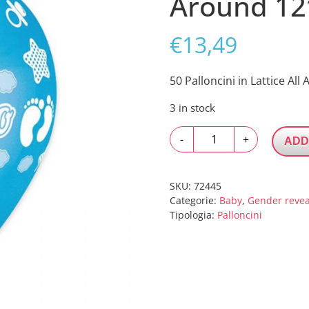
Around 12
€
13,49
50 Palloncini in Lattice Al
3 in stock
50
-
+
ADD
Palloncini
in
Lattice
SKU:
72445
All
Categorie:
Baby
,
Gender revea
Tipologia:
Palloncini
Around
12"
E
un
Bimbo
quantity