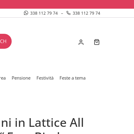
338 112 79 74
–
338 112 79 74
RCH
rea
Pensione
Festività
Feste a tema
ni in Lattice All