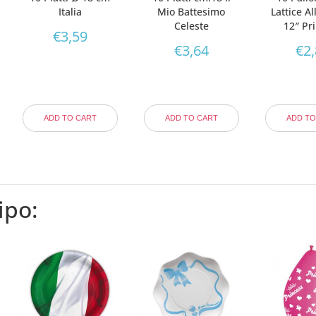
Italia
Mio Battesimo
Lattice A
Celeste
12″ Pr
€
3,59
€
3,64
€
2
ADD TO CART
ADD TO CART
ADD TO
ipo: