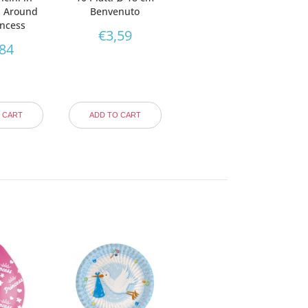
ll Around
Benvenuto
incess
€
3,59
,84
 CART
ADD TO CART