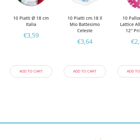
10 Piatti Ø 18 cm
10 Piatti cm.18 Il
10 Pallo
Italia
Mio Battesimo
Lattice A
Celeste
12″ Pr
€
3,59
€
3,64
€
2
ADD TO CART
ADD TO CART
ADD TO