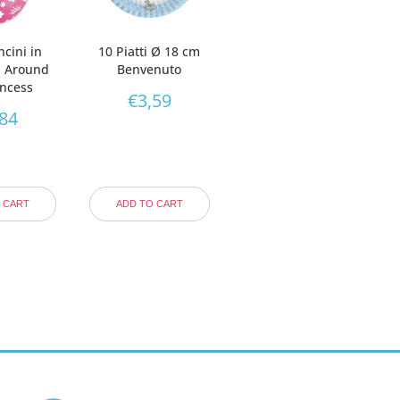
ncini in
10 Piatti Ø 18 cm
ll Around
Benvenuto
incess
€
3,59
,84
 CART
ADD TO CART