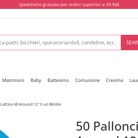
Spedizione gratuita per ordini superiori a 59,90€
SEA
Matrimoni
Baby
Battesimo
Comunione
Cresima
Lau
n Lattice All Around 12″ E un Bimbo
50 Pallonci