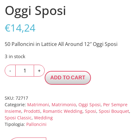
Oggi Sposi
€
14,24
50 Palloncini in Lattice All Around 12″ Oggi Sposi
3 in stock
50
-
+
Palloncini
ADD TO CART
in
Lattice
All
SKU:
72717
Categorie:
Matrimoni
,
Matrimonio
,
Oggi Sposi
,
Per Sempre
Around
Insieme
,
Prodotti
,
Romantic Wedding
,
Sposi
,
Sposi Bouquet
,
12"
Sposi Classic
,
Wedding
Oggi
Tipologia:
Palloncini
Sposi
quantity