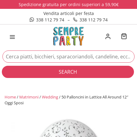
Spedizione gratuita per ordini superiori a 59,90€
Vendita articoli per festa
338 112 79 74
–
338 112 79 74
SEARCH
Home
/
Matrimoni
/
Wedding
/ 50 Palloncini in Lattice All Around 12″
Oggi Sposi