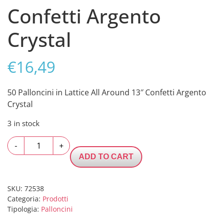
Confetti Argento
Crystal
€
16,49
50 Palloncini in Lattice All Around 13″ Confetti Argento
Crystal
3 in stock
50
-
+
Palloncini
ADD TO CART
in
Lattice
All
SKU:
72538
Categoria:
Prodotti
Around
Tipologia:
Palloncini
13"