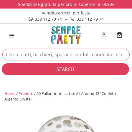
Spedizione gratuita per ordini superiori a 59,90€
Vendita articoli per festa
338 112 79 74
–
338 112 79 74
SEARCH
Home
/
Prodotti
/ 50 Palloncini in Lattice All Around 13″ Confetti
Argento Crystal