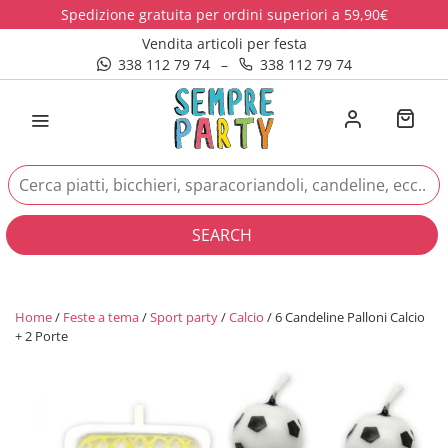
Spedizione gratuita per ordini superiori a 59,90€
Vendita articoli per festa
338 112 79 74
–
338 112 79 74
SEARCH
Home
/
Feste a tema
/
Sport party
/
Calcio
/ 6 Candeline Palloni Calcio
+ 2 Porte