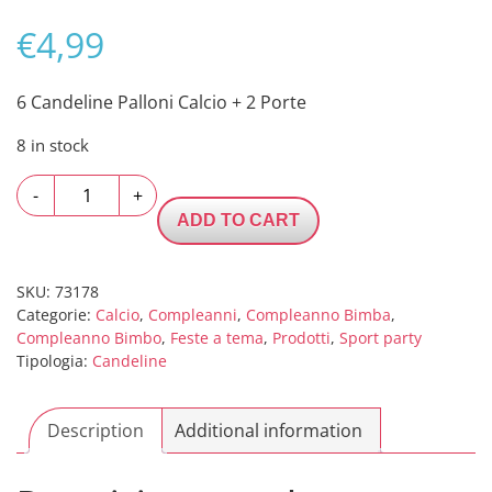
€
4,99
6 Candeline Palloni Calcio + 2 Porte
8 in stock
6
-
+
Candeline
ADD TO CART
Palloni
Calcio
+
SKU:
73178
Categorie:
Calcio
,
Compleanni
,
Compleanno Bimba
,
2
Compleanno Bimbo
,
Feste a tema
,
Prodotti
,
Sport party
Porte
Tipologia:
Candeline
quantity
Description
Additional information