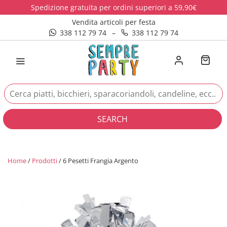
Spedizione gratuita per ordini superiori a 59,90€
Vendita articoli per festa
338 112 79 74
–
338 112 79 74
SEARCH
Home
/
Prodotti
/ 6 Pesetti Frangia Argento