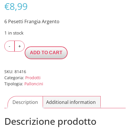
€
8,99
6 Pesetti Frangia Argento
1 in stock
6
-
+
Pesetti
ADD TO CART
Frangia
Argento
quantity
SKU:
81416
Categoria:
Prodotti
Tipologia:
Palloncini
Description
Additional information
Descrizione prodotto