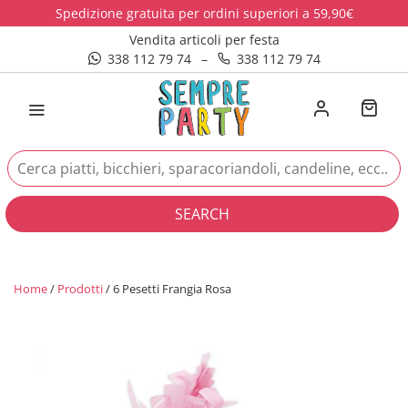
Spedizione gratuita per ordini superiori a 59,90€
Vendita articoli per festa
338 112 79 74
–
338 112 79 74
SEARCH
Home
/
Prodotti
/ 6 Pesetti Frangia Rosa