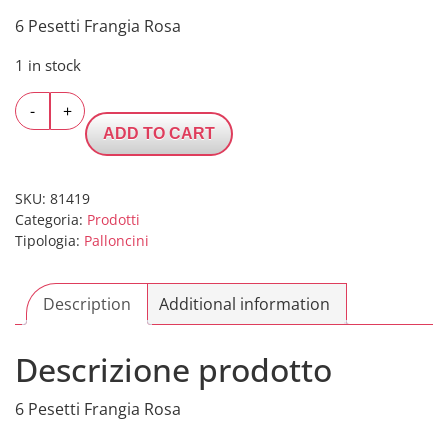
6 Pesetti Frangia Rosa
1 in stock
6
-
+
Pesetti
ADD TO CART
Frangia
Rosa
quantity
SKU:
81419
Categoria:
Prodotti
Tipologia:
Palloncini
Description
Additional information
Descrizione prodotto
6 Pesetti Frangia Rosa