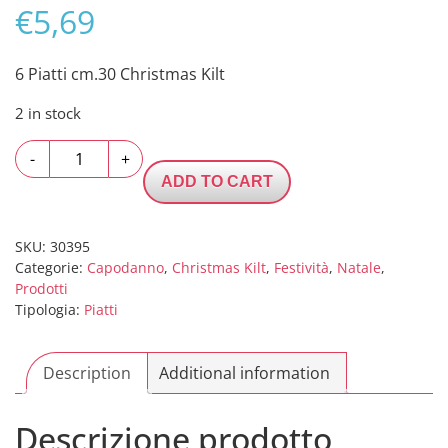
€
5,69
6 Piatti cm.30 Christmas Kilt
2 in stock
6
-
+
Piatti
ADD TO CART
cm.30
Christmas
Kilt
SKU:
30395
Categorie:
Capodanno
,
Christmas Kilt
,
Festività
,
Natale
,
quantity
Prodotti
Tipologia:
Piatti
Description
Additional information
Descrizione prodotto