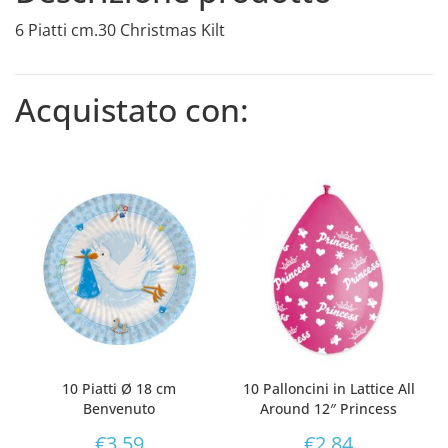
6 Piatti cm.30 Christmas Kilt
Acquistato con:
10 Piatti Ø 18 cm
10 Palloncini in Lattice All
Benvenuto
Around 12″ Princess
€
3,59
€
2,84