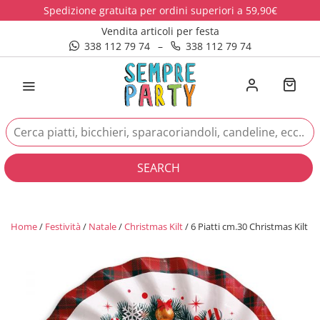
Spedizione gratuita per ordini superiori a 59,90€
Vendita articoli per festa
338 112 79 74
–
338 112 79 74
SEARCH
Home
/
Festività
/
Natale
/
Christmas Kilt
/ 6 Piatti cm.30 Christmas Kilt